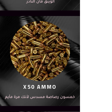
الوينق مان النادر
X50 AMMO
خمسون رصاصة مسدس لأنك مرة مأيم