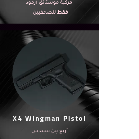
مركبة موستانق أرمود
فقط
للصحفيين
X4 Wingman Pistol
أربع مِن مسدس